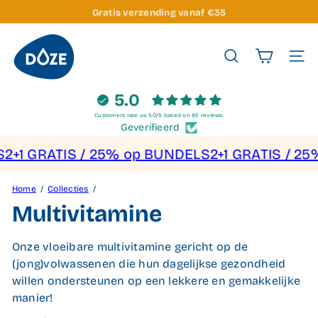
Ga
Gratis verzending vanaf €35
Slideshow
naar
pauzeren
D
inhoud
O
Navigat
Zoeken
Z
E
5.0
V
Customers rate us 5.0/5 based on 85 reviews.
i
Geverifieerd
t
UNDELS
2+1 GRATIS / 25% op BUNDELS
2+1 GRATI
a
m
Home
Collecties
i
Multivitamine
n
s
Onze vloeibare multivitamine gericht op de
(jong)volwassenen die hun dagelijkse gezondheid
willen ondersteunen op een lekkere en gemakkelijke
manier!